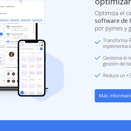
optimizar
Optimiza el c
software de 
por pymes y 
Transforma R
implementaci
Gestiona el r
gestión del t
Reduce un +3
Más informac