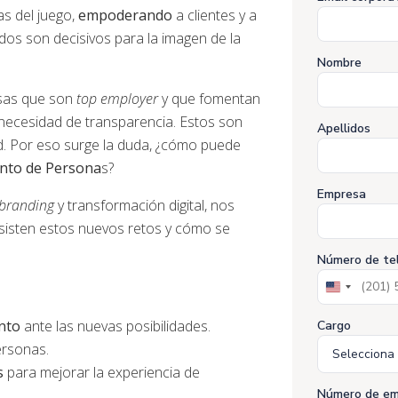
as del juego,
empoderando
a clientes y a
os son decisivos para la imagen de la
Nombre
esas que son
top employer
y que fomentan
 necesidad de transparencia. Estos son
Apellidos
. Por eso surge la duda, ¿
cómo puede
ento de Persona
s?
Empresa
 branding
y transformación digital, nos
nsisten estos nuevos retos y cómo se
Número de te
United
States
+1
nto
ante las nuevas posibilidades.
Cargo
rsonas.
s
para mejorar la experiencia de
Número de em