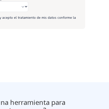
y acepto el tratamiento de mis datos conforme la
 de Privacidad
.
ecibir la newsletter con novedades sobre RR.HH.
cribe la
Política de Privacidad
.
una herramienta para