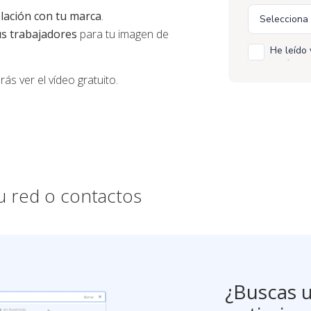
elación con tu marca
.
us trabajadores
para tu imagen de
He leído 
Política
ás ver el vídeo gratuito.
Quiero r
como des
u red o contactos
¿Buscas 