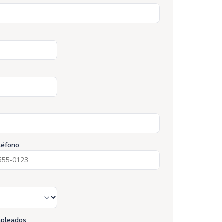
léfono
pleados