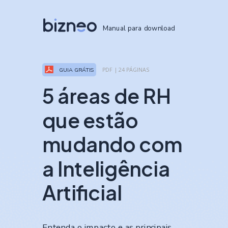
Manual para download
PDF | 24 PÁGINAS
GUIA GRÁTIS
5 áreas de RH
que estão
mudando com
a Inteligência
Artificial
Entenda o impacto e as principais